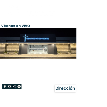
Véanos en VIVO
¡Bienvenido!
Damos gracias a Dios por su visita a
nuestra página.
Dirección