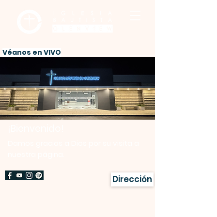
Véanos en VIVO
¡Bienvenido!
Damos gracias a Dios por su visita a
nuestra página.
Dirección