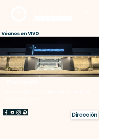
Véanos en VIVO
¡Bienvenido!
Damos gracias a Dios por su visita a
nuestra página.
Dirección