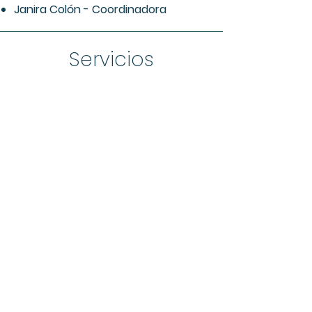
Janira Colón - Coordinadora
Servicios
Iglesia del Niño:
Cultos Dominicales
Campamentos de Verano
Teatro Infantil
Clases Bíblicas Para Niños (6-11
años)
Formación del Carácter Cristiano
Enseñanza de la Palabra de Dios
Historias Bíblicas Adaptadas
Actividades Recreativas (Películas,
Juegos, Manualidades y Dinámicas)
Desarrollo de Liderazgo Cristiano y