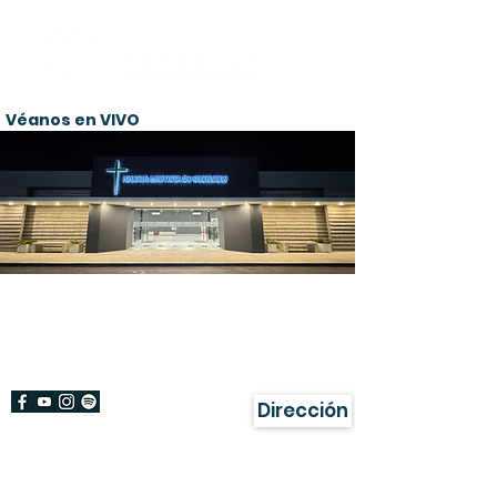
Véanos en VIVO
¡Bienvenido!
Damos gracias a Dios por su visita a
nuestra página.
Dirección