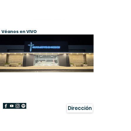
Véanos en VIVO
¡Bienvenido!
Damos gracias a Dios por su visita a
nuestra página.
Dirección