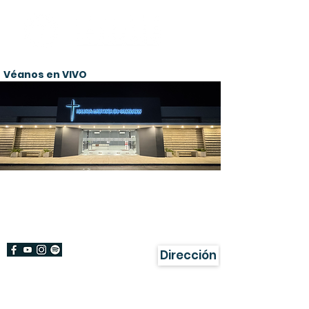
Véanos en VIVO
¡Bienvenido!
Damos gracias a Dios por su visita a
nuestra página.
Dirección