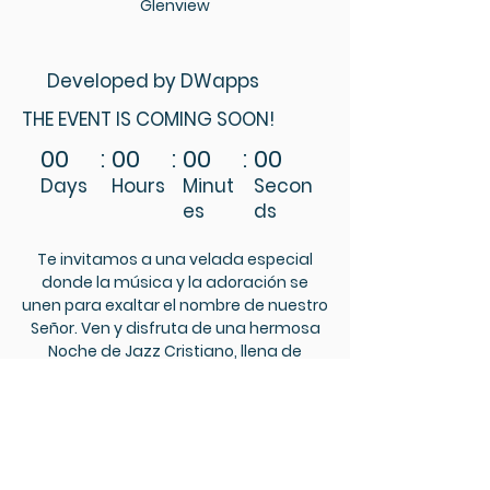
Glenview
Developed by DWapps
THE EVENT IS COMING SOON!
00
:
00
:
00
:
00
Days
Hours
Minut
Secon
es
ds
Te invitamos a una velada especial
donde la música y la adoración se
unen para exaltar el nombre de nuestro
Señor. Ven y disfruta de una hermosa
Noche de Jazz Cristiano, llena de
melodías inspiradoras, un ambiente de
paz y un mensaje de esperanza.
Libre de costo. No habrá cuido de niños.
Horario y ubicación