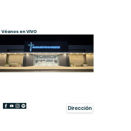
Véanos en VIVO
¡Bienvenido!
Damos gracias a Dios por su visita a
nuestra página.
Dirección