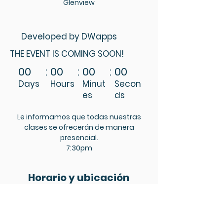
Glenview
Developed by DWapps
THE EVENT IS COMING SOON!
00
:
00
:
00
:
00
Days
Hours
Minut
Secon
es
ds
Le informamos que todas nuestras
clases se ofrecerán de manera
presencial.
7:30pm
Horario y ubicación
05 ago 2026, 7:00 p. m. – 09 dic 2026,
9:00 p. m.
Iglesia Bautista de Glenview, Rt 505, Ent.