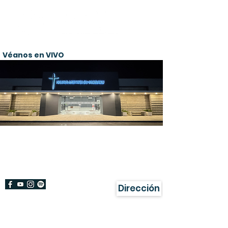
Véanos en VIVO
¡Bienvenido!
Damos gracias a Dios por su visita a
nuestra página.
Dirección